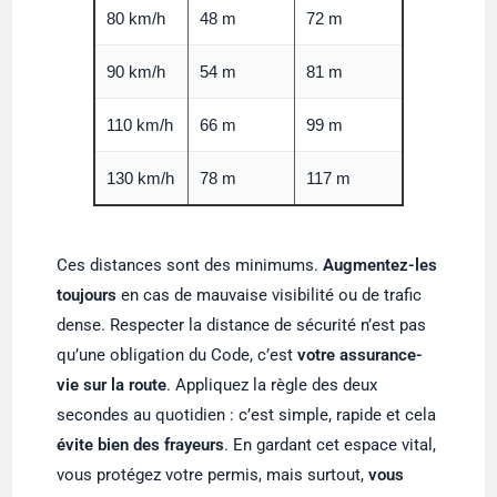
80 km/h
48 m
72 m
90 km/h
54 m
81 m
110 km/h
66 m
99 m
130 km/h
78 m
117 m
Ces distances sont des minimums.
Augmentez-les
toujours
en cas de mauvaise visibilité ou de trafic
dense. Respecter la distance de sécurité n’est pas
qu’une obligation du Code, c’est
votre assurance-
vie sur la route
. Appliquez la règle des deux
secondes au quotidien : c’est simple, rapide et cela
évite bien des frayeurs
. En gardant cet espace vital,
vous protégez votre permis, mais surtout,
vous